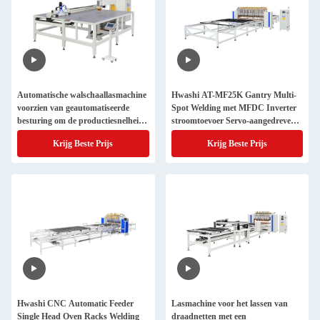
Automatische walschaallasmachine
Hwashi AT-MF25K Gantry Multi-
voorzien van geautomatiseerde
Spot Welding met MFDC Inverter
besturing om de productiesnelheid
stroomtoevoer Servo-aangedreven
en de lasnauwkeurigheid te
voeding en verstelbare elektrode-
Krijg Beste Prijs
Krijg Beste Prijs
verbeteren
afstand
Hwashi CNC Automatic Feeder
Lasmachine voor het lassen van
Single Head Oven Racks Welding
draadnetten met een