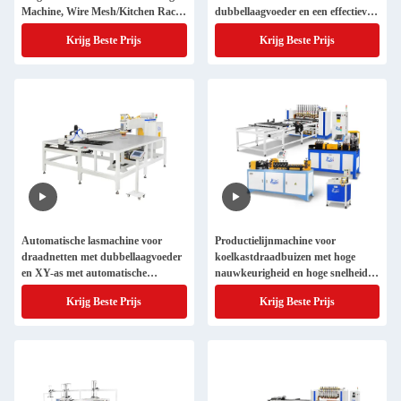
Machine, Wire Mesh/Kitchen Rack
dubbellaagvoeder en een effectieve
Automatic Wire Mesh Spot
laslengte van 3000 mm
Krijg Beste Prijs
Krijg Beste Prijs
Welding Machine
Automatische lasmachine voor
Productielijnmachine voor
draadnetten met dubbellaagvoeder
koelkastdraadbuizen met hoge
en XY-as met automatische
nauwkeurigheid en hoge snelheid,
beweging voor 1000 mm X 1000
met aanpasbare breedte en lengte
Krijg Beste Prijs
Krijg Beste Prijs
mm lasbereik