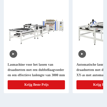
Lasmachine voor het lassen van
Automatische lasmac
draadnetten met een dubbellaagvoeder
draadnetten met dub
en een effectieve laslengte van 3000 mm
XY-as met automatis
1000 mm X 1000 mm 
Krijg Beste Prijs
Krijg Bes