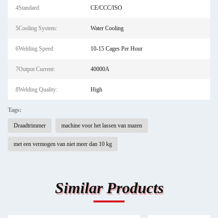
4Standard:
CE/CCC/ISO
5Cooling System:
Water Cooling
6Welding Speed:
10-15 Cages Per Hour
7Output Current:
40000A
8Welding Quality:
High
Tags:
Draadtrimmer
machine voor het lassen van mazen
met een vermogen van niet meer dan 10 kg
Similar Products