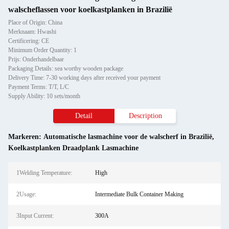
walscheflassen voor koelkastplanken in Brazilië
Place of Origin: China
Merknaam: Hwashi
Certificering: CE
Minimum Order Quantity: 1
Prijs: Onderhandelbaar
Packaging Details: sea worthy wooden package
Delivery Time: 7-30 working days after received your payment
Payment Terms: T/T, L/C
Supply Ability: 10 sets/month
Detail
Description
Markeren:
Automatische lasmachine voor de walscherf in Brazilië
,
Koelkastplanken Draadplank Lasmachine
1Welding Temperature:
High
2Usage:
Intermediate Bulk Container Making
3Input Current:
300A