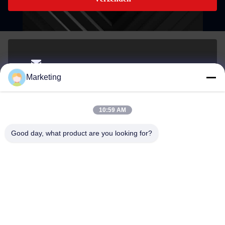
marketing@hwashi.com
Marketing
E-mail
10:59 AM
Good day, what product are you looking for?
0086-755-84567286
Telefoon
Guangdong Hwashi Technology inc.