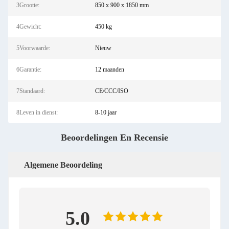
3Grootte:
850 x 900 x 1850 mm
4Gewicht:
450 kg
5Voorwaarde:
Nieuw
6Garantie:
12 maanden
7Standaard:
CE/CCC/ISO
8Leven in dienst:
8-10 jaar
Beoordelingen En Recensie
Algemene Beoordeling
5.0