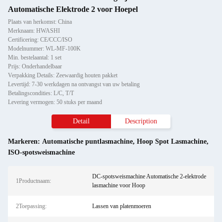
Automatische Elektrode 2 voor Hoepel
Plaats van herkomst: China
Merknaam: HWASHI
Certificering: CE/CCC/ISO
Modelnummer: WL-MF-100K
Min. bestelaantal: 1 set
Prijs: Onderhandelbaar
Verpakking Details: Zeewaardig houten pakket
Levertijd: 7-30 werkdagen na ontvangst van uw betaling
Betalingscondities: L/C, T/T
Levering vermogen: 50 stuks per maand
Detail
Description
Markeren:
Automatische puntlasmachine
,
Hoop Spot Lasmachine
,
ISO-spotsweismachine
DC-spotsweismachine Automatische 2-elektrode
1Productnaam:
lasmachine voor Hoop
2Toepassing:
Lassen van platenmoeren