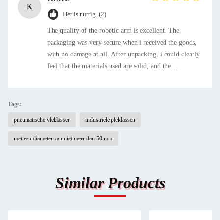
K
Het is nuttig. (2)
The quality of the robotic arm is excellent. The
packaging was very secure when i received the goods,
with no damage at all. After unpacking, i could clearly
feel that the materials used are solid, and the
connection of each component is precise, making it
look very durable. The installation process was also
smoother than expected. The accompanying manual is
Tags:
well-illustrated with both pictures and texts, which is
pneumatische vleklasser
industriële pleklassen
easy to understand. It didn& # 39;t take long to
complete the installation by following the steps.
met een diameter van niet meer dan 50 mm
Similar Products