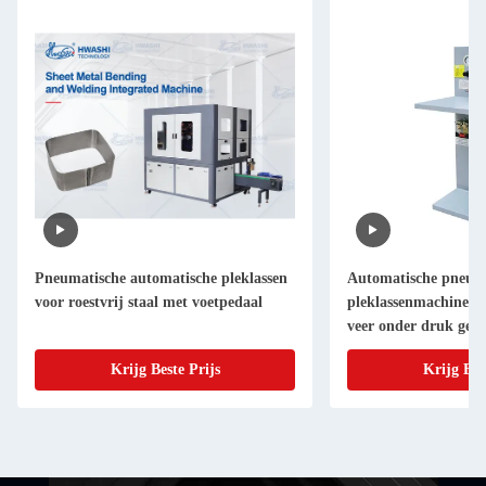
Pneumatische automatische pleklassen
Automatische pneum
voor roestvrij staal met voetpedaal
pleklassenmachine m
veer onder druk geze
roestvrijstalen gaas
Krijg Beste Prijs
Krijg Bes